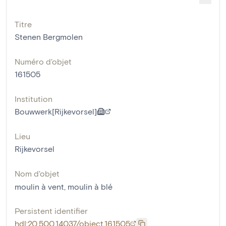
Titre
Stenen Bergmolen
Numéro d'objet
161505
Institution
Bouwwerk[Rijkevorsel]
Lieu
Rijkevorsel
Nom d'objet
moulin à vent
,
moulin à blé
Persistent identifier
hdl:20.500.14037/object.161505