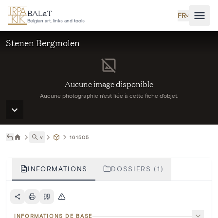
Aller au contenu principal
BALaT
FR
˅
Belgian art, links and tools
Stenen Bergmolen
Aucune image disponible
Aucune photographie n'est liée à cette fiche d'objet.
˅
161505
INFORMATIONS
DOSSIERS (1)
INFORMATIONS DE BASE