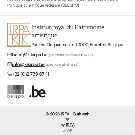
Politique scientifique fédérale (BELSPO)
Institut royal du Patrimoine
artistique
Parc du Cinquantenaire 1, 1000 Bruxelles, Belgique
balat@kikirpa.be
(questions relatives à BALaT)
info@kikirpa.be
(questions générales)
+32 (0)2 739 67 11
©
2026
IRPA
- Built with
by
IRPA
v
1.05