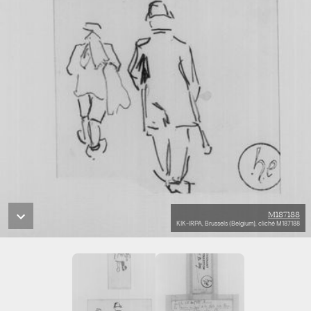
M187188
KIK-IRPA, Brussels (Belgium), cliché M187188