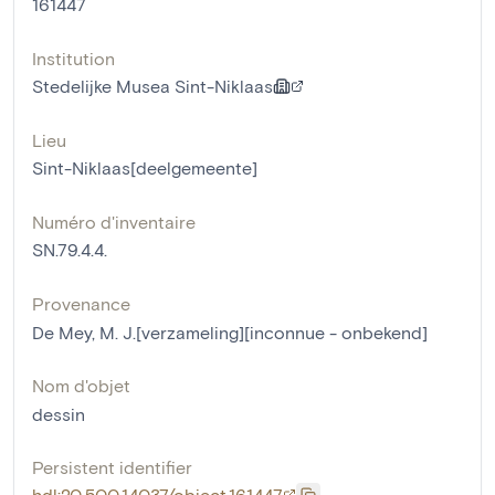
161447
Institution
Stedelijke Musea Sint-Niklaas
Lieu
Sint-Niklaas[deelgemeente]
Numéro d'inventaire
SN.79.4.4.
Provenance
De Mey, M. J.[verzameling][inconnue - onbekend]
Nom d'objet
dessin
Persistent identifier
hdl:20.500.14037/object.161447