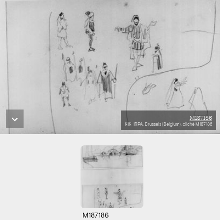
M187186
KIK-IRPA, Brussels (Belgium), cliché M187186
M187186