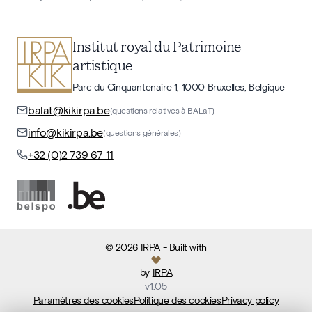
Institut royal du Patrimoine
artistique
Parc du Cinquantenaire 1, 1000 Bruxelles, Belgique
balat@kikirpa.be
(questions relatives à BALaT)
info@kikirpa.be
(questions générales)
+32 (0)2 739 67 11
©
2026
IRPA
- Built with
by
IRPA
v
1.05
Paramètres des cookies
Politique des cookies
Privacy policy