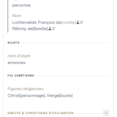
personne
Nom
Lichtervelde, François de
(
comte
)
Pélichy, de[famille]
SUJETS
nom d'objet
armoiries
FOI CHRÉTIENNE
Figures religieuses
Christ[personnage]
,
Vierge[buste]
DROITS & CONDITIONS D'UTILISATION