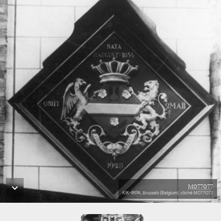
M077077
KIK-IRPA, Brussels (Belgium), cliché M077077