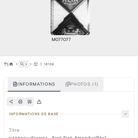
M077077
˅
16139
INFORMATIONS
PHOTOS (1)
INFORMATIONS DE BASE
Titre
panneau d'armes - Kerk Sint-Amandus[Eke]