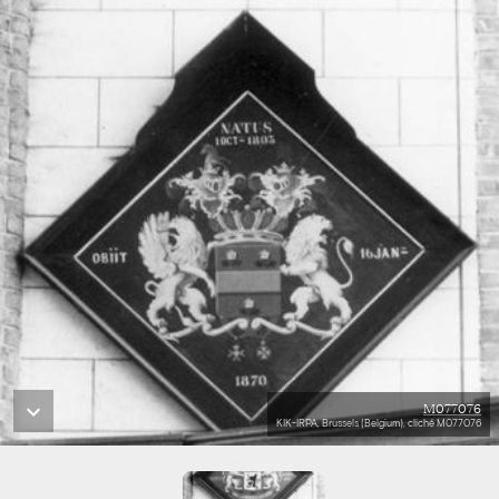
M077076
KIK-IRPA, Brussels (Belgium), cliché M077076