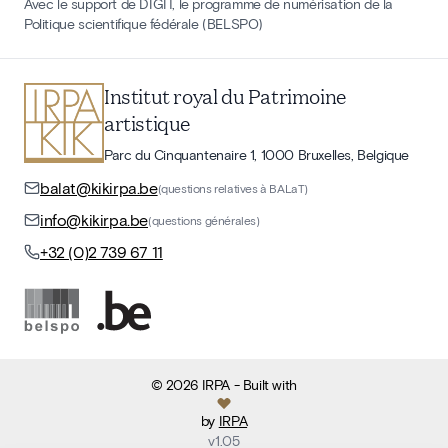
Avec le support de DIGIT, le programme de numérisation de la
Politique scientifique fédérale (BELSPO)
Institut royal du Patrimoine
artistique
Parc du Cinquantenaire 1, 1000 Bruxelles, Belgique
balat@kikirpa.be
(questions relatives à BALaT)
info@kikirpa.be
(questions générales)
+32 (0)2 739 67 11
©
2026
IRPA
- Built with
by
IRPA
v
1.05