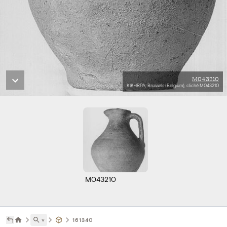
M043210
KIK-IRPA, Brussels (Belgium), cliché M043210
M043210
˅
161340