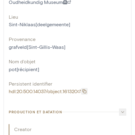
Oudheidkundig Museum
Lieu
Sint-Niklaas[deelgemeente]
Provenance
grafveld[Sint-Gillis-Waas]
Nom d'objet
pot[récipient]
Persistent identifier
hdl:20.500.14037/object.161320
PRODUCTION ET DATATION
Creator