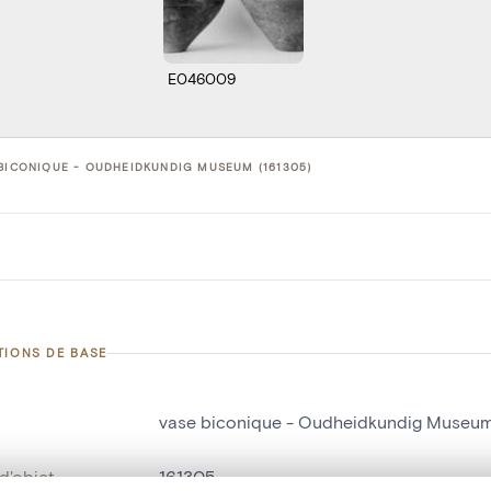
E046009
BICONIQUE - OUDHEIDKUNDIG MUSEUM (161305)
TIONS DE BASE
vase biconique - Oudheidkundig Museu
d'objet
161305