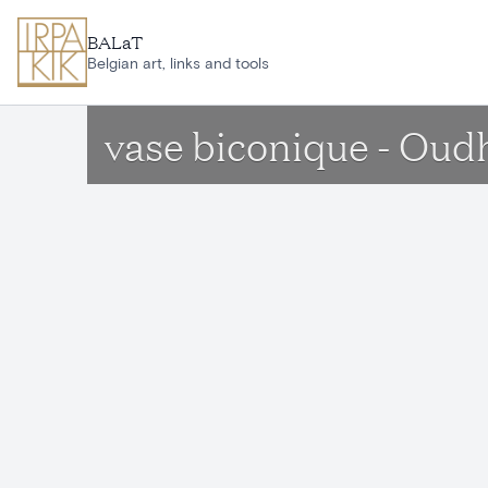
Aller au contenu principal
BALaT
Belgian art, links and tools
vase biconique - Ou