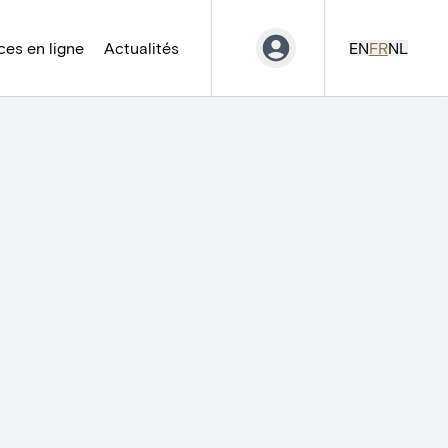
es en ligne
Actualités
EN
FR
NL