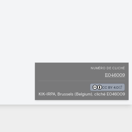
NUMÉRO DE CLICHÉ
E046009
CC BY 4.0
KIK-IRPA, Brussels (Belgium), cliché E046009