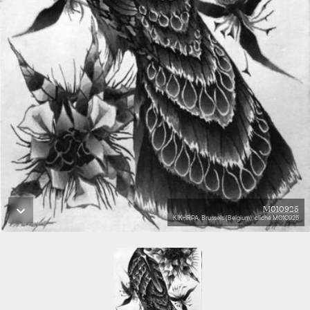
M010925
KIK-IRPA, Brussels (Belgium), cliché M010925