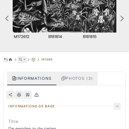
M172612
B181814
B181815
˅
161264
INFORMATIONS
PHOTOS (3)
INFORMATIONS DE BASE
Titre
De eenden in de rieten