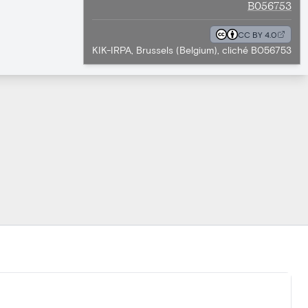
B056753
CC BY 4.0
KIK-IRPA, Brussels (Belgium), cliché B056753