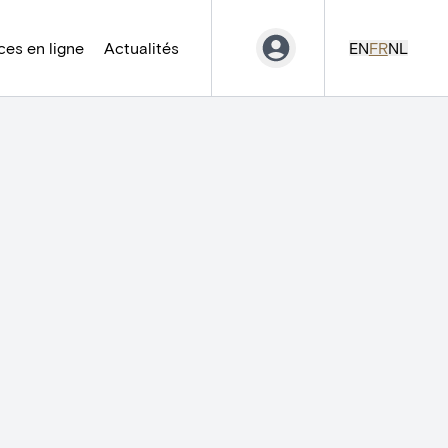
es en ligne
Actualités
EN
FR
NL