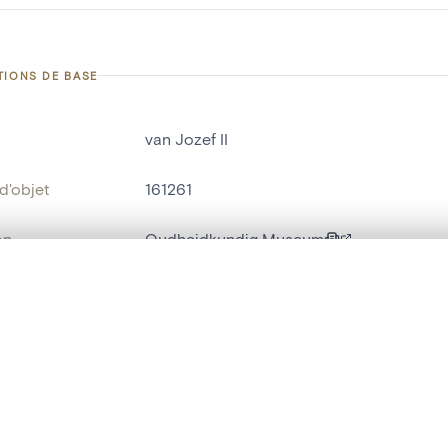
TIONS DE BASE
van Jozef II
d'objet
161261
on
Oudheidkundig Museum
Sint-Niklaas[deelgemeente]
te, en superposition ou avec un rideau coulissant — avec zoom et dép
Ma sélection » dans le menu.
bjet
sceau
t vide. Ajoutez des photos depuis les résultats de recherche ou les p
t identifier
hdl:20.500.14037/object.161261