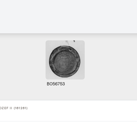
B056753
OZEF II (161261)