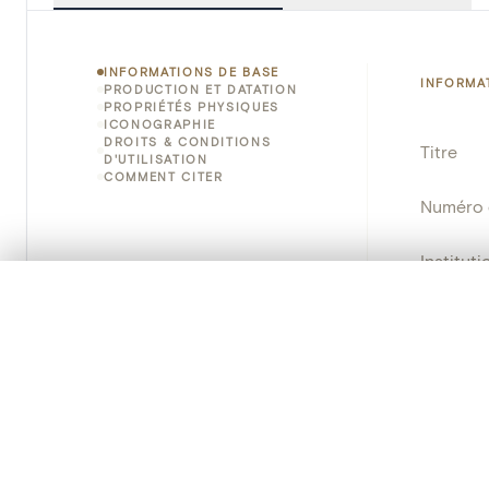
INFORMATIONS DE BASE
INFORMA
PRODUCTION ET DATATION
PROPRIÉTÉS PHYSIQUES
ICONOGRAPHIE
DROITS & CONDITIONS
Titre
D'UTILISATION
COMMENT CITER
Numéro 
Instituti
0/50 photos
SÉLECTION À COMPARER
Lieu
Alignez vos images pour les comparer côte à cô
Vous pouvez rouvrir cette sélection à tout moment via « 
Nom d'o
Votre sélection à comparer es
Persisten
Tout effacer