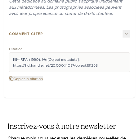
Cette dédicace au domaine public s'applique uniquement
aux métadonnées. Les photographies associées peuvent
avoir leur propre licence ou statut de droits d'auteur.
COMMENT CITER
Citation
KIK-IRPA. (1990). 
Vis
 [Object metadata]. 
https://hdl.handle.net/20.500.14037/object.161258
Copier la citation
Inscrivez-vous à notre newsletter
Chaque mois, vous recevrez les dernières nouvelles de