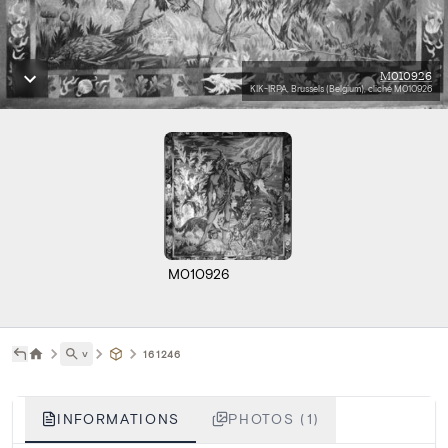
M010926
KIK-IRPA, Brussels (Belgium), cliché M010926
M010926
˅
161246
INFORMATIONS
PHOTOS (1)