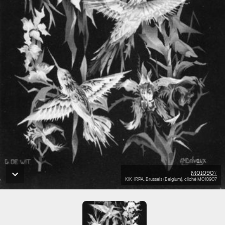
M010907
KIK-IRPA, Brussels (Belgium), cliché M010907