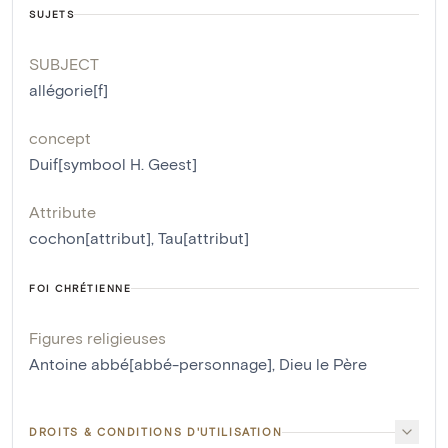
SUJETS
SUBJECT
allégorie[f]
concept
Duif[symbool H. Geest]
Attribute
cochon[attribut]
,
Tau[attribut]
FOI CHRÉTIENNE
Figures religieuses
Antoine abbé[abbé-personnage]
,
Dieu le Père
DROITS & CONDITIONS D'UTILISATION