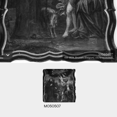
M050507
KIK-IRPA, Brussels (Belgium), cliché M050507
M050507