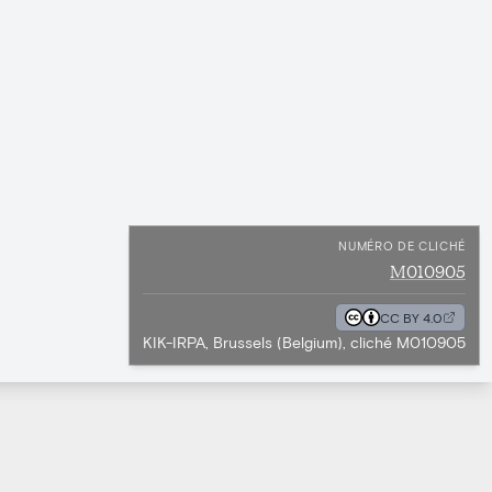
NUMÉRO DE CLICHÉ
M010905
CC BY 4.0
KIK-IRPA, Brussels (Belgium), cliché M010905