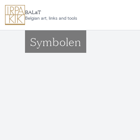
Aller au contenu principal
BALaT
Belgian art, links and tools
Symbolen