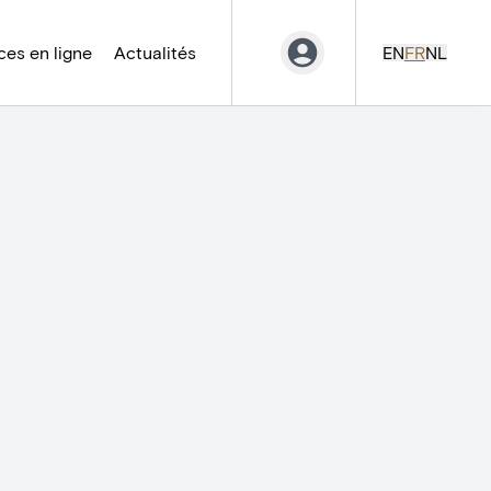
es en ligne
Actualités
EN
FR
NL