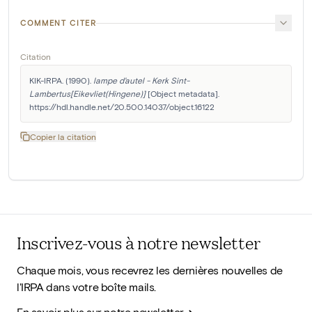
COMMENT CITER
Citation
KIK-IRPA. (1990). 
lampe d'autel - Kerk Sint-
Lambertus[Eikevliet(Hingene)]
 [Object metadata]. 
https://hdl.handle.net/20.500.14037/object.16122
Copier la citation
Inscrivez-vous à notre newsletter
Chaque mois, vous recevrez les dernières nouvelles de
l'IRPA dans votre boîte mails.
En savoir plus sur notre newsletter