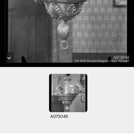
A073045
KIK-IRPA, Brussels (Belgium), cliché A073045
A073045