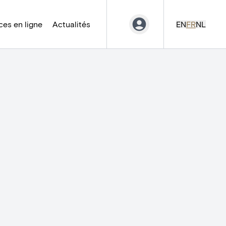
es en ligne
Actualités
EN
FR
NL