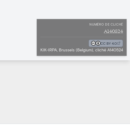
NUMÉRO DE CLICHÉ
A140524
CC BY 4.0
KIK-IRPA, Brussels (Belgium), cliché A140524