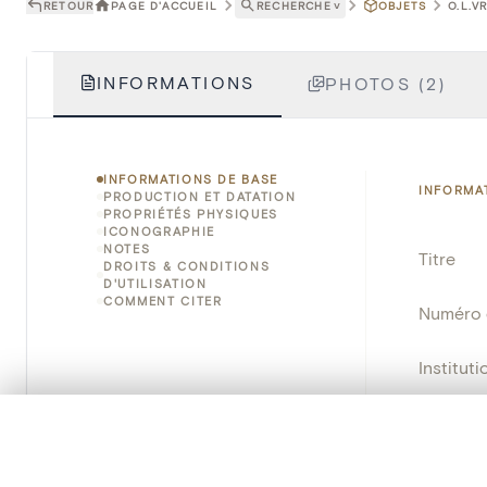
RETOUR
PAGE D'ACCUEIL
RECHERCHE
˅
OBJETS
O.L.V
INFORMATIONS
PHOTOS (2)
INFORMATIONS DE BASE
INFORMA
PRODUCTION ET DATATION
PROPRIÉTÉS PHYSIQUES
ICONOGRAPHIE
NOTES
Titre
DROITS & CONDITIONS
D'UTILISATION
COMMENT CITER
Numéro 
Instituti
Lieu
0/50 photos
SÉLECTION À COMPARER
Alignez vos images pour les comparer côte à cô
Nom d'o