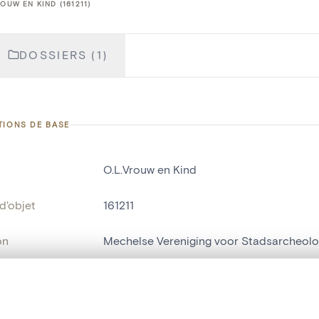
ROUW EN KIND (161211)
DOSSIERS (1)
TIONS DE BASE
O.L.Vrouw en Kind
d'objet
161211
on
Mechelse Vereniging voor Stadsarcheolo
Malines[localité]
te, en superposition ou avec un rideau coulissant — avec zoom et dép
bjet
statue religieuse
,
statue humaine