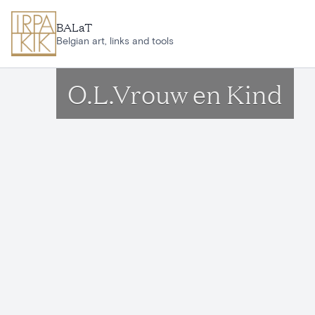
Aller au contenu principal
BALaT
Belgian art, links and tools
O.L.Vrouw en Kind