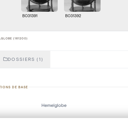
B031391
B031392
GLOBE (161200)
DOSSIERS (1)
TIONS DE BASE
Hemelglobe
d'objet
161200