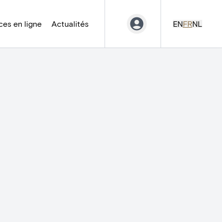
es en ligne
Actualités
EN
FR
NL