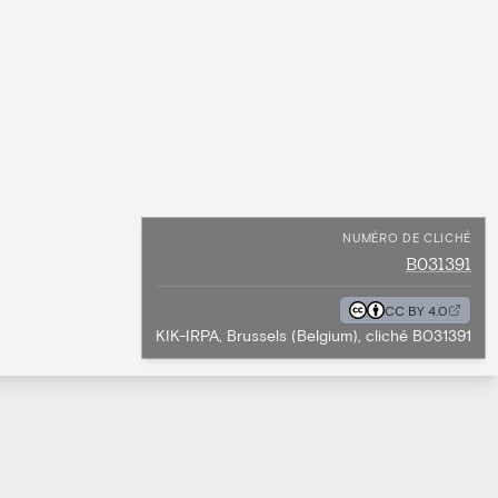
NUMÉRO DE CLICHÉ
B031391
CC BY 4.0
KIK-IRPA, Brussels (Belgium), cliché B031391