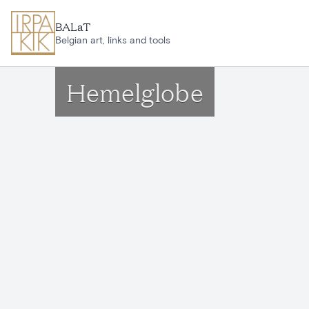
Aller au contenu principal
BALaT
Belgian art, links and tools
Hemelglobe