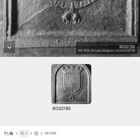
B032785
KIK-IRPA, Brussels (Belgium), cliché B032785
B032785
˅
161195