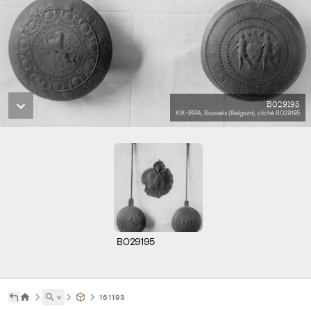
B029195
KIK-IRPA, Brussels (Belgium), cliché B029195
B029195
˅
161193