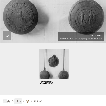
B029195
KIK-IRPA, Brussels (Belgium), cliché B029195
B029195
˅
161192