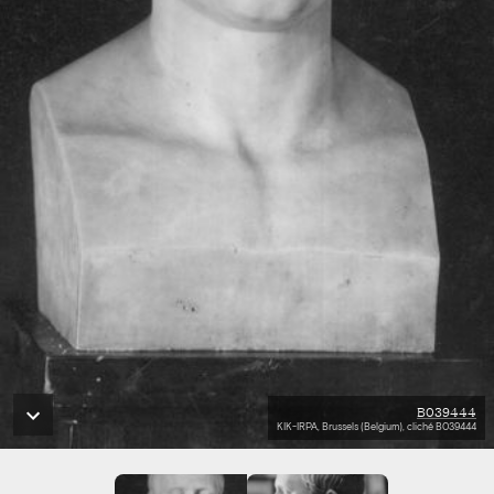
B039444
KIK-IRPA, Brussels (Belgium), cliché B039444