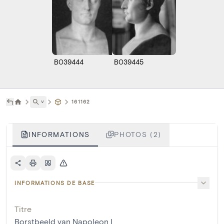
B039444
B039445
˅
161162
INFORMATIONS
PHOTOS (2)
INFORMATIONS DE BASE
Titre
Borstbeeld van Napoleon I