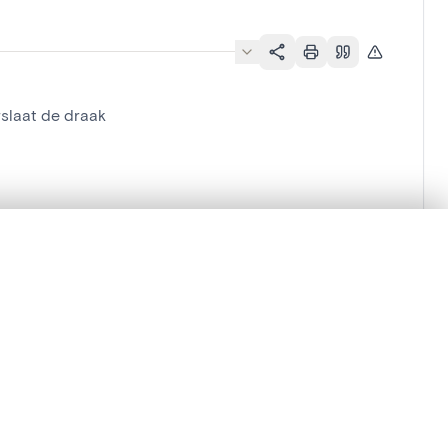
slaat de draak
lacement synchronisés.
ages de détail pour commencer.
Comparer dans la visionneuse avancée