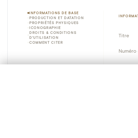
INFORMATIONS DE BASE
INFORMA
PRODUCTION ET DATATION
PROPRIÉTÉS PHYSIQUES
ICONOGRAPHIE
DROITS & CONDITIONS
Titre
D'UTILISATION
COMMENT CITER
Numéro 
Instituti
0/50 photos
SÉLECTION À COMPARER
Lieu
Alignez vos images pour les comparer côte à cô
Vous pouvez rouvrir cette sélection à tout moment via « 
Nom d'o
Votre sélection à comparer es
Persisten
Tout effacer