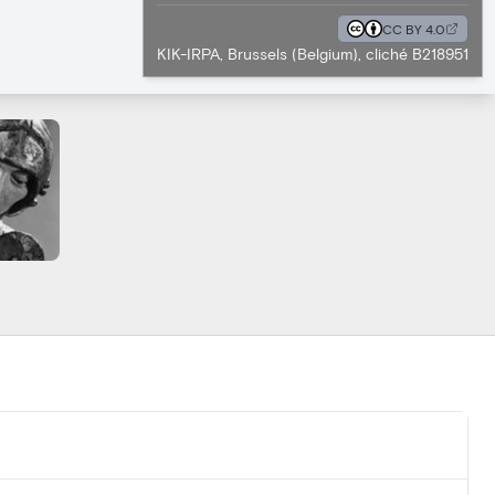
CC BY 4.0
KIK-IRPA, Brussels (Belgium), cliché B218951