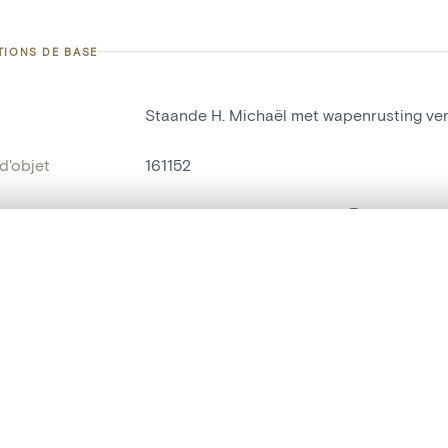
TIONS DE BASE
Staande H. Michaël met wapenrusting ver
d'objet
161152
on
Vervoort, Axel[verzameling]
's-Gravenwezel
te, en superposition ou avec un rideau coulissant — avec zoom et dép
Ma sélection » dans le menu.
bjet
statue humaine
t vide. Ajoutez des photos depuis les résultats de recherche ou les p
t identifier
hdl:20.500.14037/object.161152