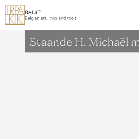
Aller au contenu principal
BALaT
Belgian art, links and tools
Staande H. Michaël m