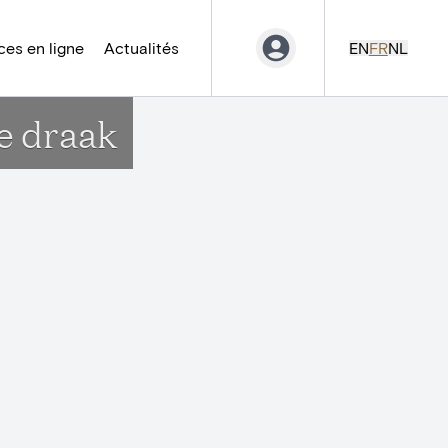
es en ligne
Actualités
EN
FR
NL
e draak