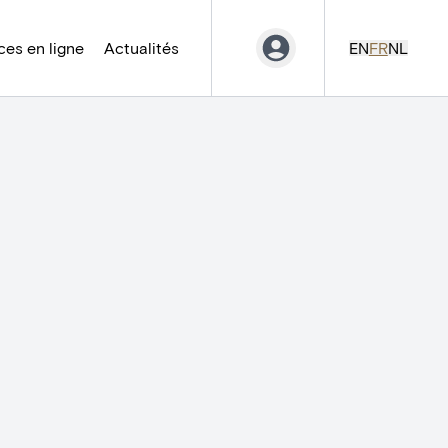
es en ligne
Actualités
EN
FR
NL