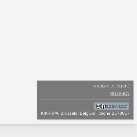
NUMÉRO DE CLICHÉ
B078607
CC BY 4.0
KIK-IRPA, Brussels (Belgium), cliché B078607