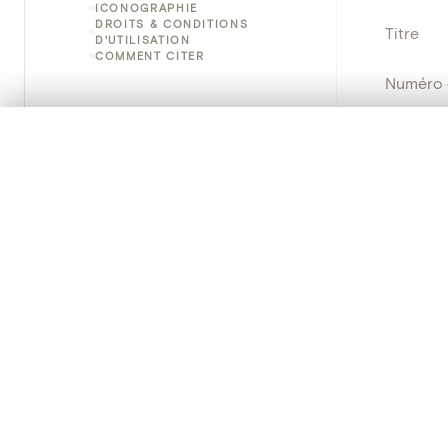
ICONOGRAPHIE
DROITS & CONDITIONS
Titre
D'UTILISATION
COMMENT CITER
Numéro 
Instituti
0/50 photos
SÉLECTION À COMPARER
Alignez vos images pour les comparer côte à cô
Lieu
Vous pouvez rouvrir cette sélection à tout moment via « 
Nom d'o
Votre sélection à comparer es
École/St
Tout effacer
Persisten
PRODUCT