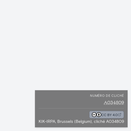
NUMÉRO DE CLICHÉ
A034809
CC BY 4.0
KIK-IRPA, Brussels (Belgium), cliché A034809