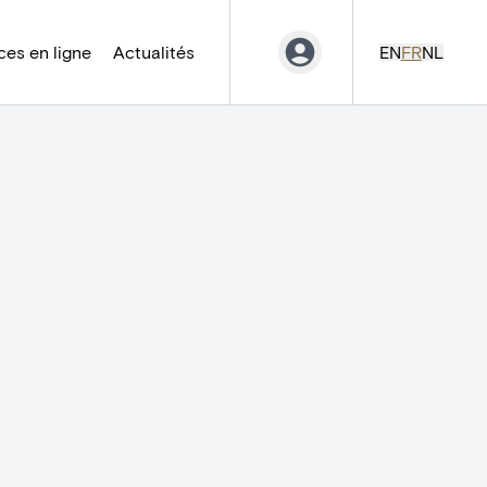
es en ligne
Actualités
EN
FR
NL