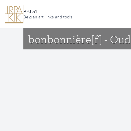
Aller au contenu principal
BALaT
Belgian art, links and tools
bonbonnière[f] - O