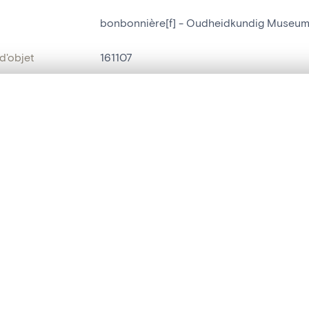
bonbonnière[f] - Oudheidkundig Museu
d'objet
161107
on
Oudheidkundig Museum
te, en superposition ou avec un rideau coulissant — avec zoom et dép
Sint-Niklaas[deelgemeente]
Ma sélection » dans le menu.
bjet
bonbonnière[f]
t vide. Ajoutez des photos depuis les résultats de recherche ou les p
yle
Empire[style]
t identifier
hdl:20.500.14037/object.161107
ION ET DATATION