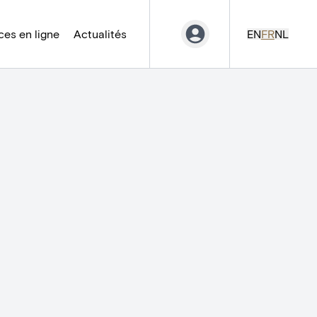
es en ligne
Actualités
EN
FR
NL