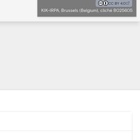
CC BY 4.0
KIK-IRPA, Brussels (Belgium), cliché B025605