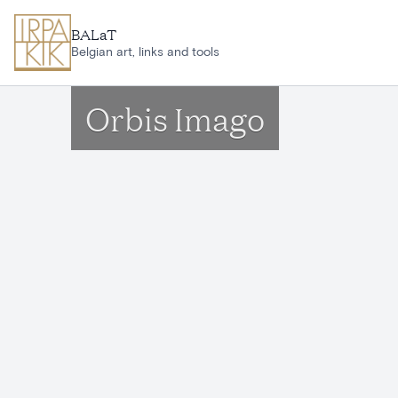
Aller au contenu principal
BALaT
Belgian art, links and tools
Orbis Imago