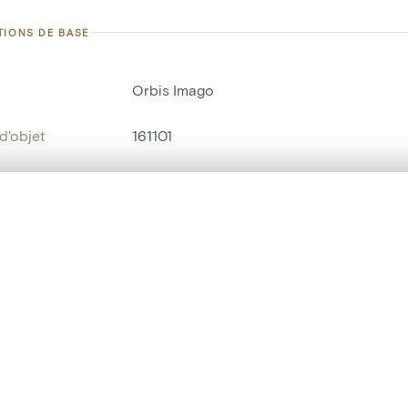
TIONS DE BASE
Orbis Imago
d'objet
161101
on
Mercatormuseum
Sint-Niklaas[deelgemeente]
te, en superposition ou avec un rideau coulissant — avec zoom et dép
Ma sélection » dans le menu.
bjet
mappemonde
t vide. Ajoutez des photos depuis les résultats de recherche ou les p
t identifier
hdl:20.500.14037/object.161101