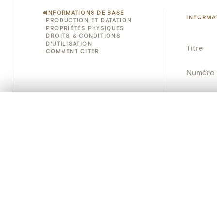
INFORMATIONS DE BASE
INFORMA
PRODUCTION ET DATATION
PROPRIÉTÉS PHYSIQUES
DROITS & CONDITIONS
D'UTILISATION
Titre
COMMENT CITER
Numéro 
Instituti
0/50 photos
SÉLECTION À COMPARER
Lieu
Alignez vos images pour les comparer côte à cô
Vous pouvez rouvrir cette sélection à tout moment via « 
Nom d'o
Votre sélection à comparer es
Persisten
Tout effacer