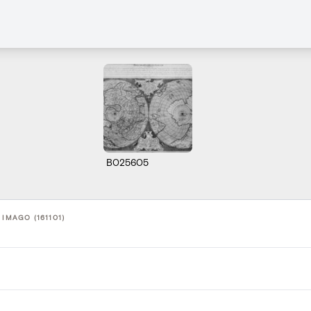
B025605
 IMAGO (161101)