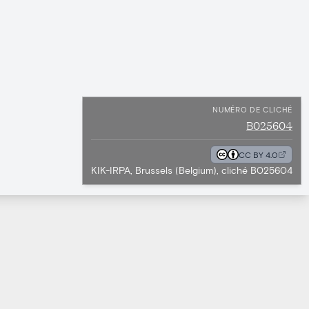
NUMÉRO DE CLICHÉ
B025604
CC BY 4.0
KIK-IRPA, Brussels (Belgium), cliché B025604