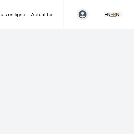
es en ligne
Actualités
EN
FR
NL