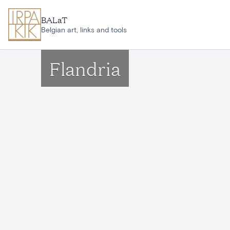
Aller au contenu principal
BALaT
Belgian art, links and tools
Flandria