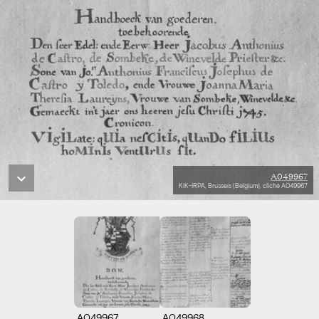
A049967
KIK-IRPA, Brussels (Belgium), cliché A049967
A049967
A049968