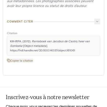
aux métadonnées. Les photographies associées peuvent
avoir leur propre licence ou statut de droits d'auteur.
COMMENT CITER
Citation
KIK-IRPA. (2012). 
Renteboek van Jacobus de Castro, heer van 
Sombeke
 [Object metadata]. 
https://hdl.handle.net/20.500.14037/object.161061
Copier la citation
Inscrivez-vous à notre newsletter
Chaque mois, vous recevrez les dernières nouvelles de