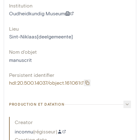
Institution
Oudheidkundig Museum
Lieu
Sint-Niklaas[deelgemeente]
Nom d'objet
manuscrit
Persistent identifier
hdl:20.500.14037/object.161061
PRODUCTION ET DATATION
Creator
inconnu
(
régisseur
)
Creation date