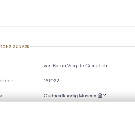
TIONS DE BASE
van Baron Vicq de Cumptich
d'objet
161022
on
Oudheidkundig Museum
Sint-Niklaas[deelgemeente]
te, en superposition ou avec un rideau coulissant — avec zoom et dép
nce
Kasteel van Caudenberg[Temse]
Ma sélection » dans le menu.