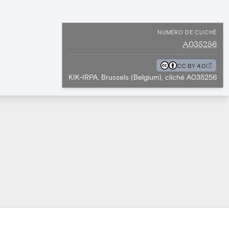
NUMÉRO DE CLICHÉ
A035256
CC BY 4.0
KIK-IRPA, Brussels (Belgium), cliché A035256