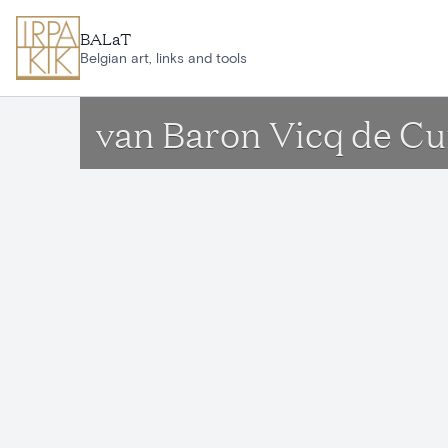
Aller au contenu principal
BALaT
Belgian art, links and tools
van Baron Vicq de C