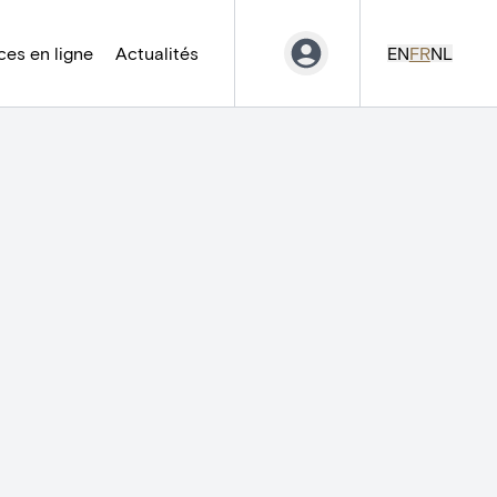
es en ligne
Actualités
EN
FR
NL