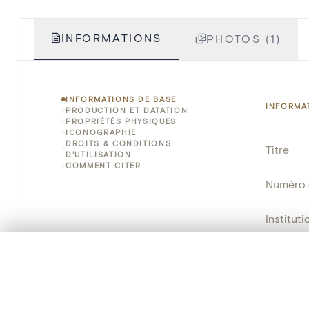
INFORMATIONS
PHOTOS (1)
INFORMATIONS DE BASE
INFORMA
PRODUCTION ET DATATION
PROPRIÉTÉS PHYSIQUES
ICONOGRAPHIE
DROITS & CONDITIONS
Titre
D'UTILISATION
COMMENT CITER
Numéro 
Instituti
Lieu
0/50 photos
SÉLECTION À COMPARER
Alignez vos images pour les comparer côte à cô
Provena
Vous pouvez rouvrir cette sélection à tout moment via « 