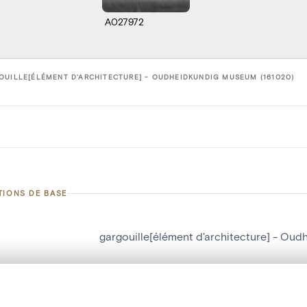
A027972
UILLE[ÉLÉMENT D'ARCHITECTURE] - OUDHEIDKUNDIG MUSEUM (161020)
TIONS DE BASE
gargouille[élément d'architecture] - O
d'objet
161020
on
Oudheidkundig Museum