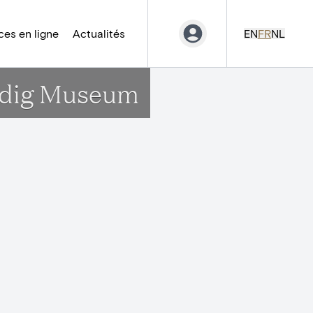
es en ligne
Actualités
EN
FR
NL
undig Museum