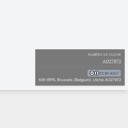
NUMÉRO DE CLICHÉ
A027972
CC BY 4.0
KIK-IRPA, Brussels (Belgium), cliché A027972