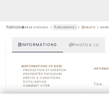
RETOUR
PAGE D'ACCUEIL
RECHERCHE
˅
OBJETS
GARGO
INFORMATIONS
PHOTOS (1)
INFORMATIONS DE BASE
INFORMA
PRODUCTION ET DATATION
PROPRIÉTÉS PHYSIQUES
DROITS & CONDITIONS
D'UTILISATION
Titre
COMMENT CITER
Numéro 
0/50 photos
SÉLECTION À COMPARER
Instituti