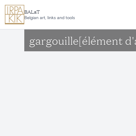
Aller au contenu principal
BALaT
Belgian art, links and tools
gargouille[élément d