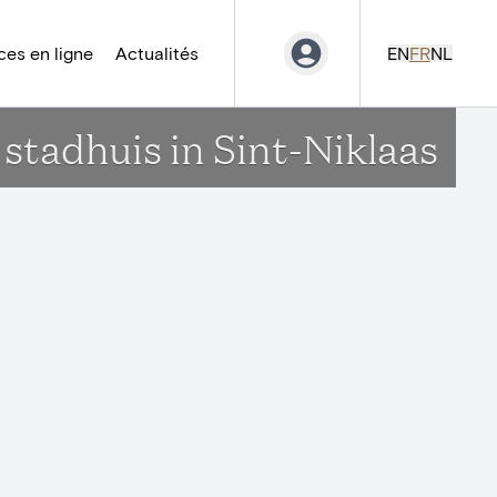
es en ligne
Actualités
EN
FR
NL
stadhuis in Sint-Niklaas