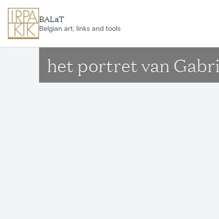
Aller au contenu principal
BALaT
Belgian art, links and tools
het portret van Gabri