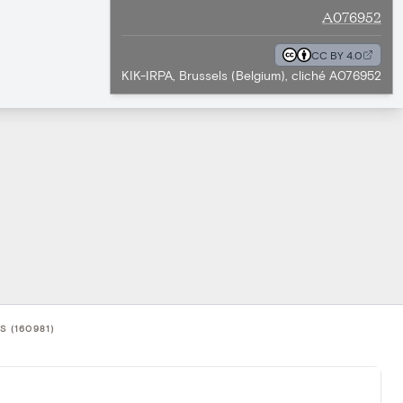
A076952
CC BY 4.0
KIK-IRPA, Brussels (Belgium), cliché A076952
 (160981)