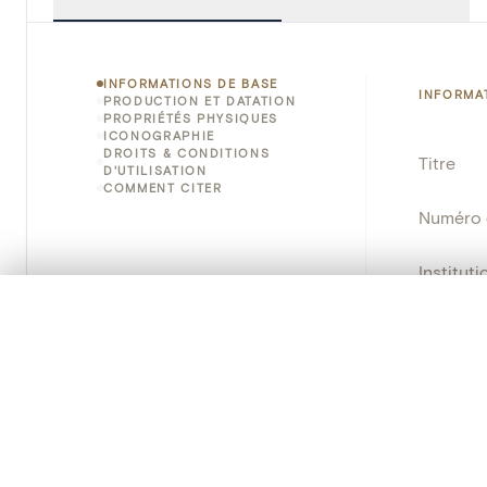
INFORMATIONS DE BASE
INFORMA
PRODUCTION ET DATATION
PROPRIÉTÉS PHYSIQUES
ICONOGRAPHIE
DROITS & CONDITIONS
Titre
D'UTILISATION
COMMENT CITER
Numéro 
Instituti
0/50 photos
SÉLECTION À COMPARER
Lieu
Alignez vos images pour les comparer côte à cô
Vous pouvez rouvrir cette sélection à tout moment via « 
Nom d'o
Votre sélection à comparer es
Persisten