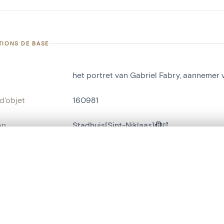
TIONS DE BASE
het portret van Gabriel Fabry, aannemer v
d'objet
160981
on
Stadhuis[Sint-Niklaas]
Sint-Niklaas[deelgemeente]
te, en superposition ou avec un rideau coulissant — avec zoom et dép
Ma sélection » dans le menu.
bjet
tableau[peinture]
t vide. Ajoutez des photos depuis les résultats de recherche ou les p
t identifier
hdl:20.500.14037/object.160981