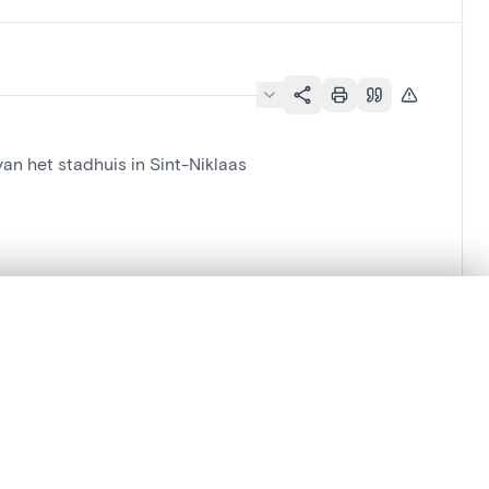
an het stadhuis in Sint-Niklaas
lacement synchronisés.
ages de détail pour commencer.