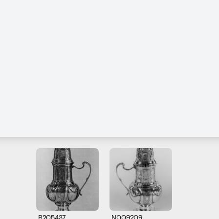
B205437
N009209