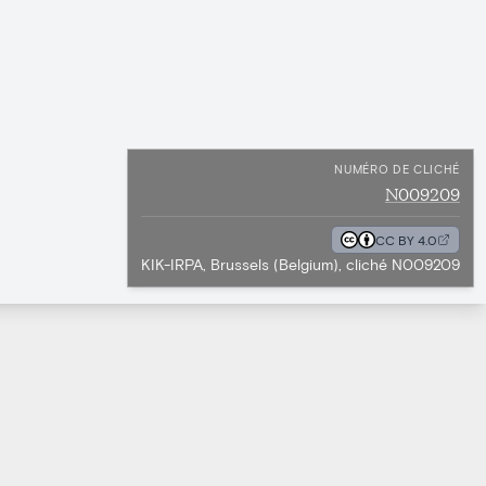
NUMÉRO DE CLICHÉ
N009209
CC BY 4.0
KIK-IRPA, Brussels (Belgium), cliché N009209