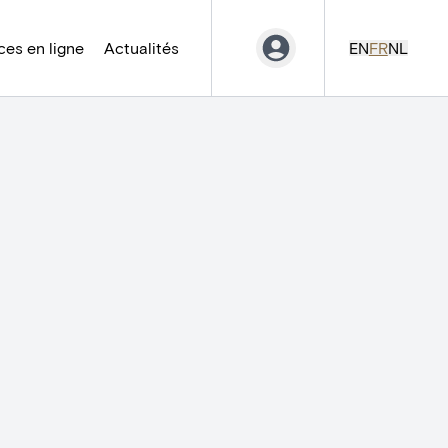
es en ligne
Actualités
EN
FR
NL