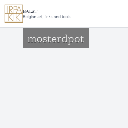
Aller au contenu principal
BALaT
Belgian art, links and tools
mosterdpot