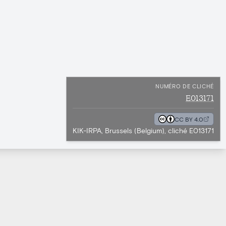
NUMÉRO DE CLICHÉ
E013171
CC BY 4.0
KIK-IRPA, Brussels (Belgium), cliché E013171