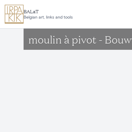
Aller au contenu principal
BALaT
Belgian art, links and tools
moulin à pivot - Bou