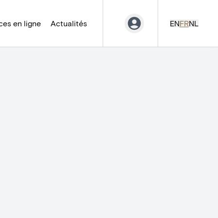
es en ligne
Actualités
EN
FR
NL