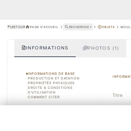
RETOUR
PAGE D'ACCUEIL
RECHERCHE
˅
OBJETS
MOULI
INFORMATIONS
PHOTOS (1)
INFORMATIONS DE BASE
INFORMA
PRODUCTION ET DATATION
PROPRIÉTÉS PHYSIQUES
DROITS & CONDITIONS
D'UTILISATION
Titre
COMMENT CITER
Numéro 
0/50 photos
SÉLECTION À COMPARER
Instituti
Alignez vos images pour les comparer côte à cô
Vous pouvez rouvrir cette sélection à tout moment via « 