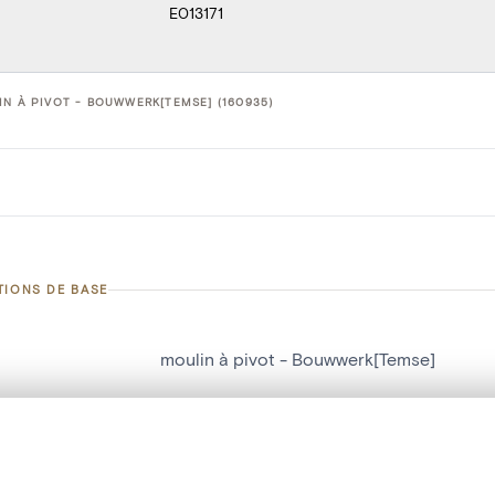
E013171
N À PIVOT - BOUWWERK[TEMSE] (160935)
TIONS DE BASE
moulin à pivot - Bouwwerk[Temse]
d'objet
160935
on
Bouwwerk[Temse]
te, en superposition ou avec un rideau coulissant — avec zoom et dép
Ma sélection » dans le menu.