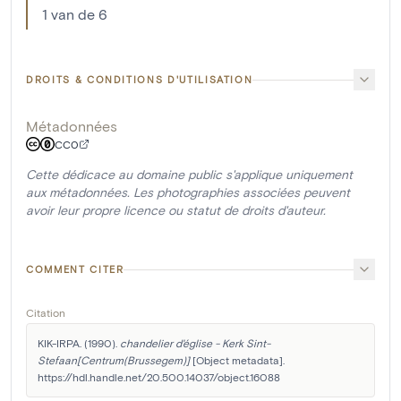
1 van de 6
DROITS & CONDITIONS D'UTILISATION
Métadonnées
CC0
Cette dédicace au domaine public s'applique uniquement
aux métadonnées. Les photographies associées peuvent
avoir leur propre licence ou statut de droits d'auteur.
COMMENT CITER
Citation
KIK-IRPA. (1990). 
chandelier d'église - Kerk Sint-
Stefaan[Centrum(Brussegem)]
 [Object metadata]. 
https://hdl.handle.net/20.500.14037/object.16088