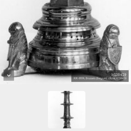
M138429
KIK-IRPA, Brussels (Belgium), cliché M138429