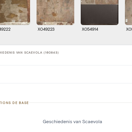
49222
X049223
X054914
X0
IEDENIS VAN SCAEVOLA (160843)
TIONS DE BASE
Geschiedenis van Scaevola