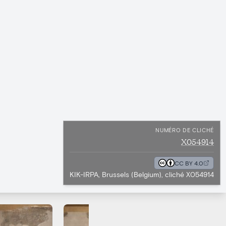
NUMÉRO DE CLICHÉ
X054914
CC BY 4.0
KIK-IRPA, Brussels (Belgium), cliché X054914