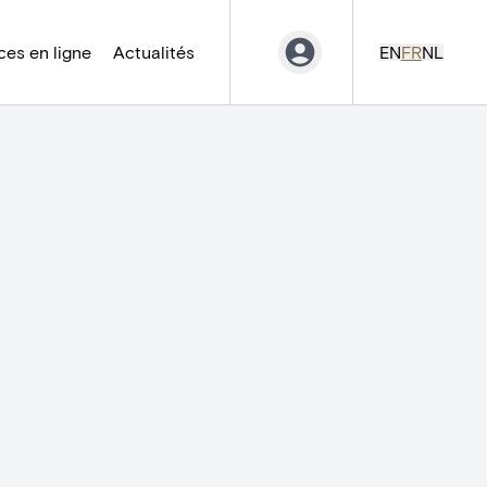
es en ligne
Actualités
EN
FR
NL