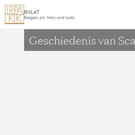
Aller au contenu principal
BALaT
Belgian art, links and tools
Geschiedenis van Sca