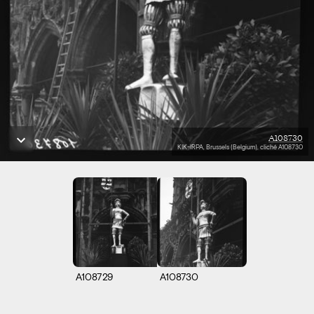
A108730
KIK-IRPA, Brussels (Belgium), cliché A108730
A108729
A108730