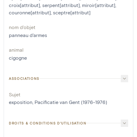
croix[attribut]
,
serpent[attribut]
,
miroir[attribut]
,
couronne[attribut]
,
sceptre[attribut]
nom d'objet
panneau d'armes
animal
cigogne
ASSOCIATIONS
Sujet
exposition, Pacificatie van Gent (1976-1976)
DROITS & CONDITIONS D'UTILISATION