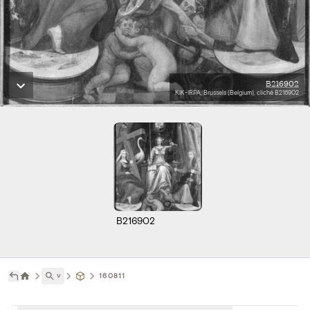
B216902
KIK-IRPA, Brussels (Belgium), cliché B216902
B216902
˅
160811