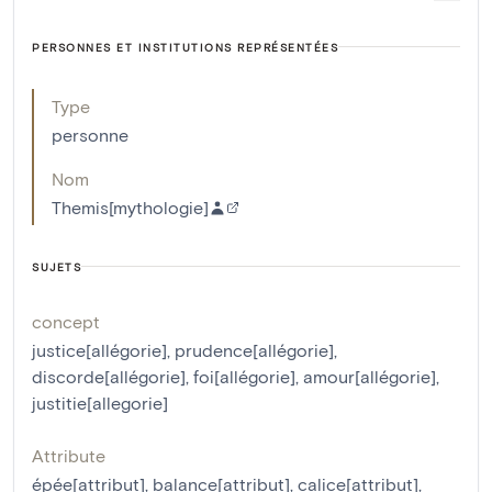
PERSONNES ET INSTITUTIONS REPRÉSENTÉES
Type
personne
Nom
Themis[mythologie]
SUJETS
concept
justice[allégorie]
,
prudence[allégorie]
,
discorde[allégorie]
,
foi[allégorie]
,
amour[allégorie]
,
justitie[allegorie]
Attribute
épée[attribut]
,
balance[attribut]
,
calice[attribut]
,