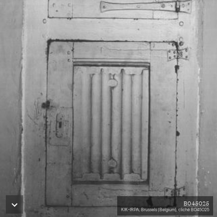
B045025
KIK-IRPA, Brussels (Belgium), cliché B045025