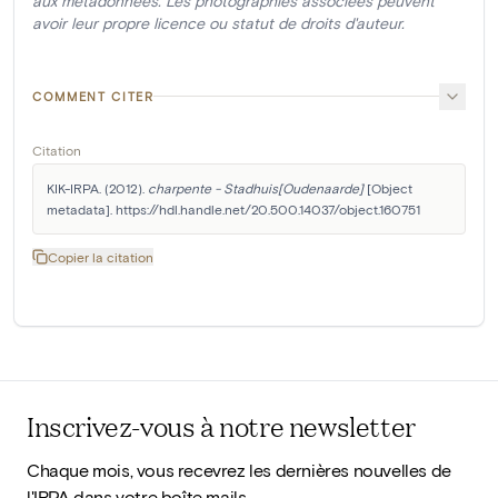
aux métadonnées. Les photographies associées peuvent
avoir leur propre licence ou statut de droits d'auteur.
COMMENT CITER
Citation
KIK-IRPA. (2012). 
charpente - Stadhuis[Oudenaarde]
 [Object 
metadata]. https://hdl.handle.net/20.500.14037/object.160751
Copier la citation
Inscrivez-vous à notre newsletter
Chaque mois, vous recevrez les dernières nouvelles de
l'IRPA dans votre boîte mails.