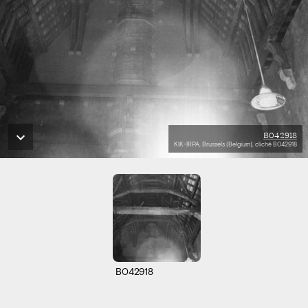
B042918
KIK-IRPA, Brussels (Belgium), cliché B042918
B042918