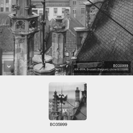
B035999
KIK-IRPA, Brussels (Belgium), cliché B035999
B035999