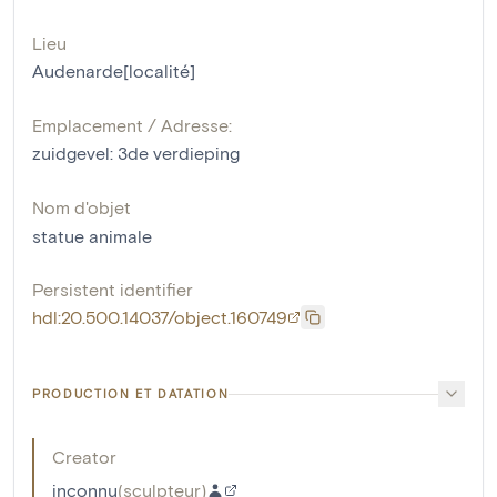
Lieu
Audenarde[localité]
Emplacement / Adresse:
zuidgevel: 3de verdieping
Nom d'objet
statue animale
Persistent identifier
hdl:20.500.14037/object.160749
PRODUCTION ET DATATION
Creator
inconnu
(
sculpteur
)