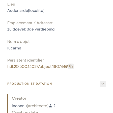
Lieu
Audenarde[localité]
Emplacement / Adresse:
zuidgevel: 3de verdieping
Nom d'objet
lucarne
Persistent identifier
hdl:20.500.14037/object.160744
PRODUCTION ET DATATION
Creator
inconnu
(
architecte
)
Creation date