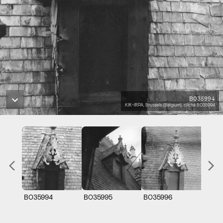
B035994
KIK-IRPA, Brussels (Belgium), cliché B035994
B035994
B035995
B035996