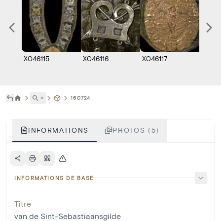
X046115
X046116
X046117
X0461
˅
160724
INFORMATIONS
PHOTOS (5)
INFORMATIONS DE BASE
Titre
van de Sint-Sebastiaansgilde