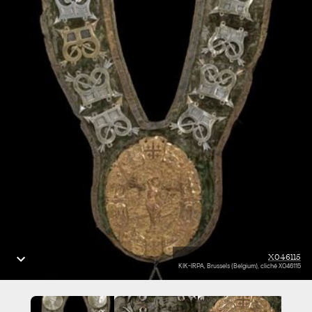
X046115
KIK-IRPA, Brussels (Belgium), cliché X046115