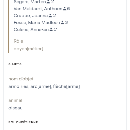
Segers, Marten
Van Meldaert, Anthoen
Crabbe, Joanna
Fosse, Maria Madleen
Culens, Anneken
Rôle
doyen[métier]
SUJETS
nom d'objet
armoiries
,
arc[arme]
,
flèche[arme]
animal
oiseau
FOI CHRÉTIENNE