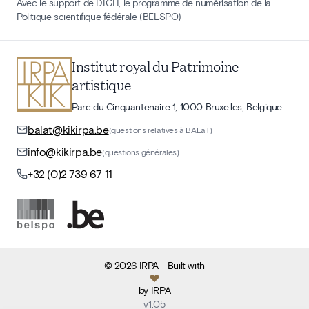
Avec le support de DIGIT, le programme de numérisation de la
Politique scientifique fédérale (BELSPO)
Institut royal du Patrimoine
artistique
Parc du Cinquantenaire 1, 1000 Bruxelles, Belgique
balat@kikirpa.be
(questions relatives à BALaT)
info@kikirpa.be
(questions générales)
+32 (0)2 739 67 11
©
2026
IRPA
- Built with
by
IRPA
v
1.05