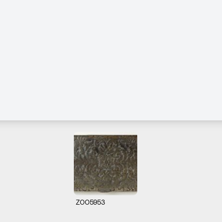
Z005953