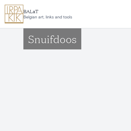
Aller au contenu principal
BALaT
Belgian art, links and tools
Snuifdoos