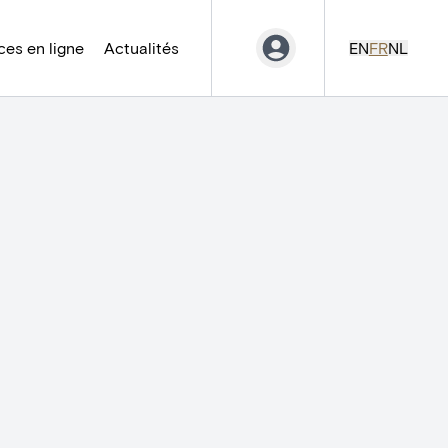
es en ligne
Actualités
EN
FR
NL