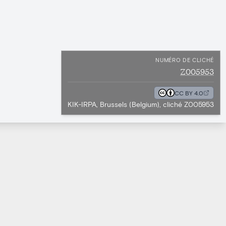
NUMÉRO DE CLICHÉ
Z005953
CC BY 4.0
KIK-IRPA, Brussels (Belgium), cliché Z005953