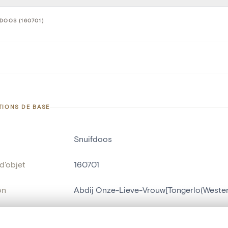
DOOS (160701)
TIONS DE BASE
Snuifdoos
d'objet
160701
on
Abdij Onze-Lieve-Vrouw[Tongerlo(Wester
Tongerlo[Westerlo]