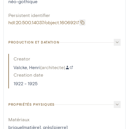
néo-gothique
Persistent identifier
hdl:20.500.14037/object.160692
PRODUCTION ET DATATION
Creator
Valcke, Henri
(
architecte
)
Creation date
1922 - 1925
PROPRIÉTÉS PHYSIQUES
Matériaux
brique[matière]
,
grès[pierre]