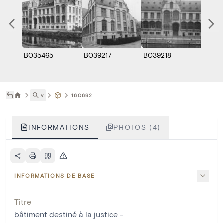
B035465
B039217
B039218
B0392
˅
160692
INFORMATIONS
PHOTOS (4)
INFORMATIONS DE BASE
Titre
bâtiment destiné à la justice -