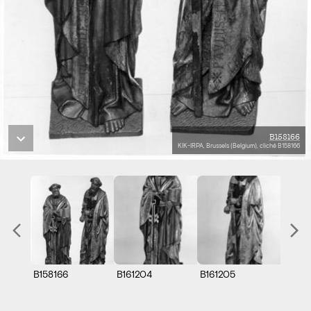
B158166
KIK-IRPA, Brussels (Belgium), cliché B158166
B158166
B161204
B161205